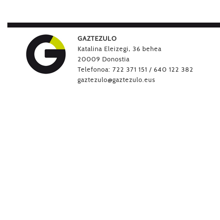
GAZTEZULO
Katalina Eleizegi, 36 behea
20009 Donostia
Telefonoa: 722 371 151 / 640 122 382
gaztezulo@gaztezulo.eus