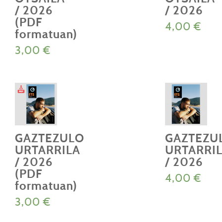
/ 2026
/ 2026
(PDF
4,00
€
formatuan)
3,00
€
GAZTEZULO
GAZTEZU
URTARRILA
URTARRI
/ 2026
/ 2026
(PDF
4,00
€
formatuan)
3,00
€