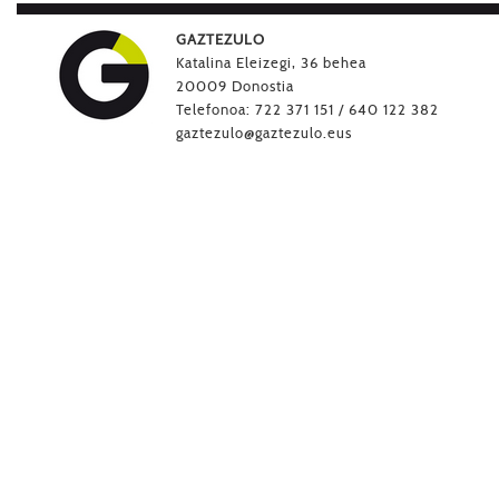
GAZTEZULO
Katalina Eleizegi, 36 behea
20009 Donostia
Telefonoa: 722 371 151 / 640 122 382
gaztezulo@gaztezulo.eus