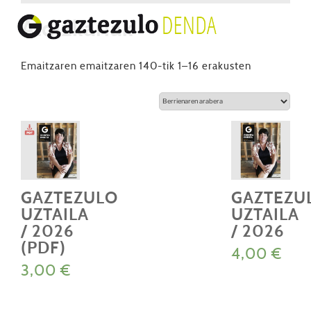
Aldizkariak
Berrienaren
Emaitzaren emaitzaren 140-tik 1–16 erakusten
arabera
GAZTEZULO
GAZTEZU
UZTAILA
UZTAILA
/ 2026
/ 2026
(PDF)
4,00
€
3,00
€