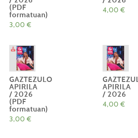
/ 2026
/ 2026
(PDF
4,00
€
formatuan)
3,00
€
GAZTEZULO
GAZTEZU
APIRILA
APIRILA
/ 2026
/ 2026
(PDF
4,00
€
formatuan)
3,00
€