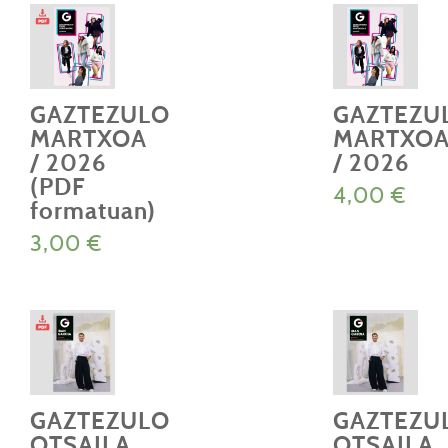
GAZTEZULO
GAZTEZU
MARTXOA
MARTXO
/ 2026
/ 2026
(PDF
4,00
€
formatuan)
3,00
€
GAZTEZULO
GAZTEZU
OTSAILA
OTSAILA