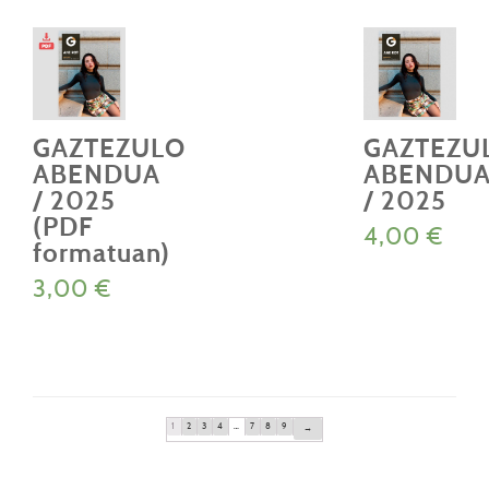
GAZTEZULO
GAZTEZU
ABENDUA
ABENDU
/ 2025
/ 2025
(PDF
4,00
€
formatuan)
3,00
€
1
2
3
4
…
7
8
9
→