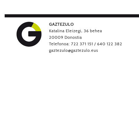
GAZTEZULO
Katalina Eleizegi, 36 behea
20009 Donostia
Telefonoa: 722 371 151 / 640 122 382
gaztezulo@gaztezulo.eus