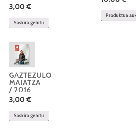
3,00
€
Produktua au
Saskira gehitu
Produktu
honek
aldaera
anitz
ditu.
Aukera
produktu
orrialdean
GAZTEZULO
hautatu
behar
MAIATZA
da.
/ 2016
3,00
€
Saskira gehitu