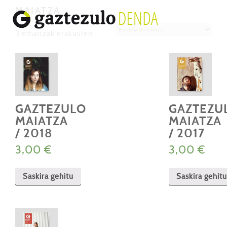
MAIATZA
Berrienaren
3 emaitzak erakusten
arabera
GAZTEZULO
GAZTEZU
MAIATZA
MAIATZA
/ 2018
/ 2017
3,00
€
3,00
€
Saskira gehitu
Saskira gehitu