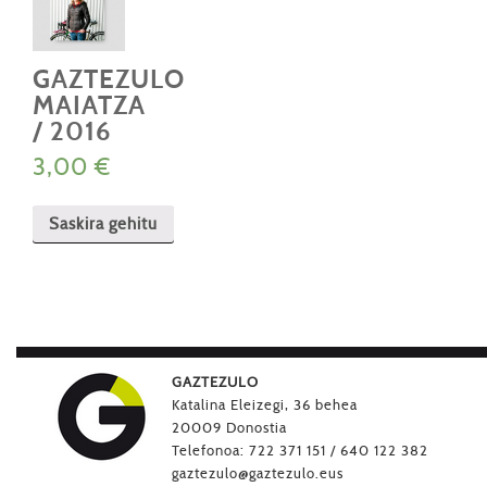
GAZTEZULO
MAIATZA
/ 2016
3,00
€
Saskira gehitu
GAZTEZULO
Katalina Eleizegi, 36 behea
20009 Donostia
Telefonoa: 722 371 151 / 640 122 382
gaztezulo@gaztezulo.eus