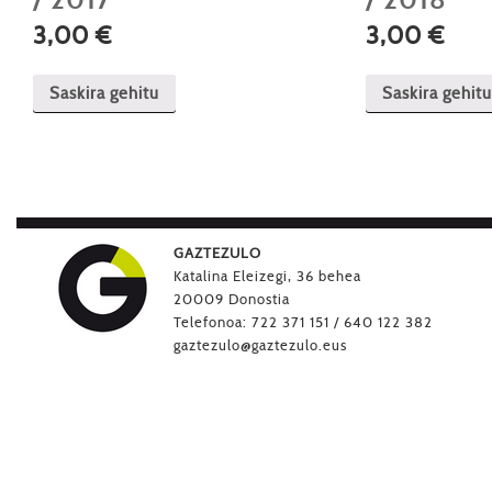
/ 2017
/ 2018
3,00
€
3,00
€
Saskira gehitu
Saskira gehitu
GAZTEZULO
Katalina Eleizegi, 36 behea
20009 Donostia
Telefonoa: 722 371 151 / 640 122 382
gaztezulo@gaztezulo.eus