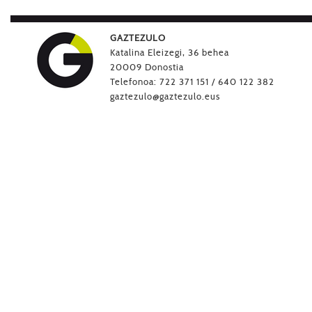
ditu.
Aukera
GAZTEZULO
produktu
Katalina Eleizegi, 36 behea
orrialdean
20009 Donostia
hautatu
Telefonoa: 722 371 151 / 640 122 382
behar
gaztezulo@gaztezulo.eus
da.