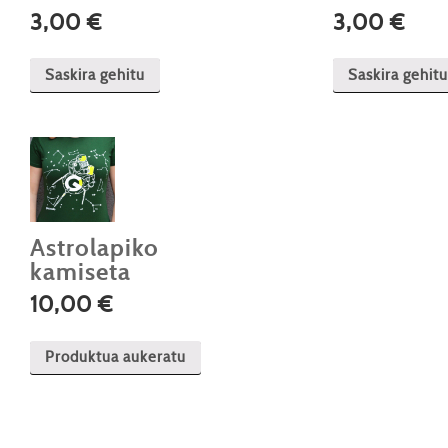
3,00
€
3,00
€
Saskira gehitu
Saskira gehitu
Astrolapiko
kamiseta
10,00
€
Produktua aukeratu
Produktu
honek
aldaera
anitz