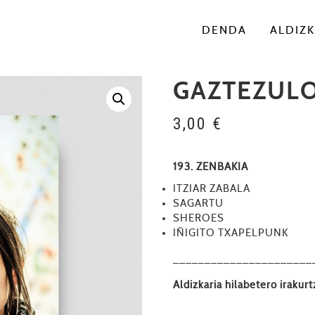
DENDA
ALDIZK
GAZTEZULO
3,00
€
193. ZENBAKIA
ITZIAR ZABALA
SAGARTU
SHEROES
IÑIGITO TXAPELPUNK
––––––––––––––––––––––
Aldizkaria hilabetero irakur