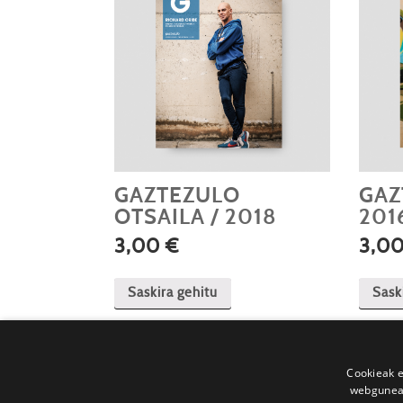
GAZTEZULO
GAZ
OTSAILA / 2018
201
3,00
€
3,0
Saskira gehitu
Sask
Cookieak e
webgunear