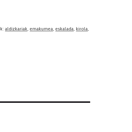
ak:
aldizkariak
,
emakumea
,
eskalada
,
kirola
,