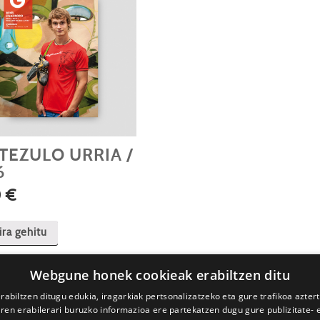
TEZULO URRIA /
6
0
€
ira gehitu
Webgune honek cookieak erabiltzen ditu
rabiltzen ditugu edukia, iragarkiak pertsonalizatzeko eta gure trafikoa azter
en erabilerari buruzko informazioa ere partekatzen dugu gure publizitate- et