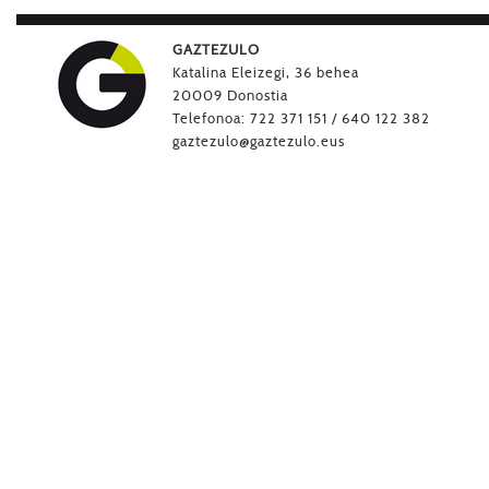
GAZTEZULO
Katalina Eleizegi, 36 behea
20009 Donostia
Telefonoa: 722 371 151 / 640 122 382
gaztezulo@gaztezulo.eus