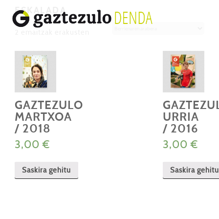
ESKALADA
Berrienaren
2 emaitzak erakusten
arabera
GAZTEZULO
GAZTEZU
MARTXOA
URRIA
/ 2018
/ 2016
3,00
€
3,00
€
Saskira gehitu
Saskira gehitu