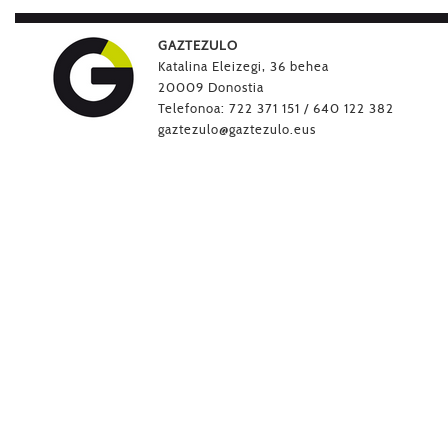
GAZTEZULO
Katalina Eleizegi, 36 behea
20009 Donostia
Telefonoa: 722 371 151 / 640 122 382
gaztezulo@gaztezulo.eus