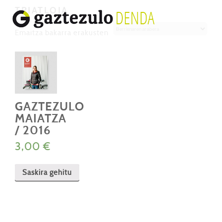
TRIATLOIA
Emaitza bakarra erakusten
GAZTEZULO
MAIATZA
/ 2016
3,00
€
Saskira gehitu