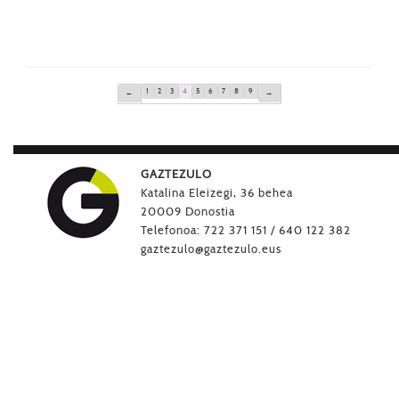
1
2
3
4
5
6
7
8
9
←
→
GAZTEZULO
Katalina Eleizegi, 36 behea
20009 Donostia
Telefonoa: 722 371 151 / 640 122 382
gaztezulo@gaztezulo.eus