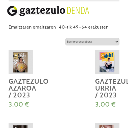
Aldizkariak
Berriena
Emaitzaren emaitzaren 140-tik 49–64 erakusten
arabera
GAZTEZULO
GAZTEZU
AZAROA
URRIA
/ 2023
/ 2023
3,00
€
3,00
€