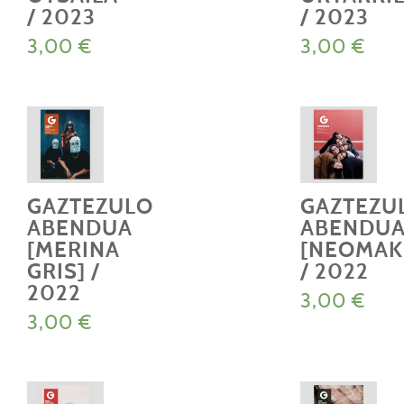
/ 2023
/ 2023
3,00
€
3,00
€
GAZTEZULO
GAZTEZU
ABENDUA
ABENDU
[MERINA
[NEOMAK
GRIS] /
/ 2022
2022
3,00
€
3,00
€