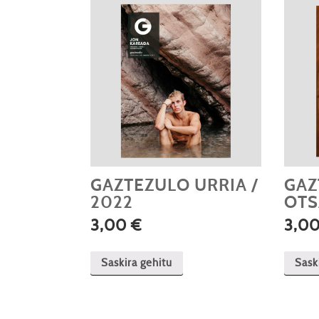
GAZTEZULO URRIA /
GAZ
2022
OTS
3,00
€
3,0
Saskira gehitu
Sask