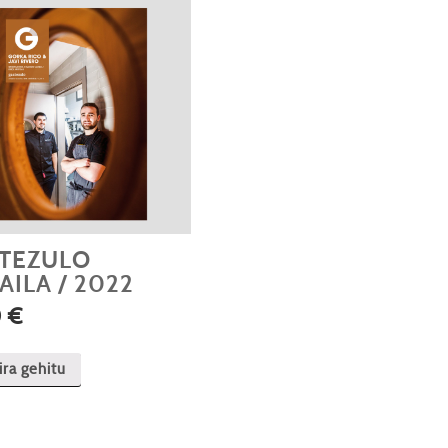
TEZULO
AILA / 2022
0
€
ira gehitu