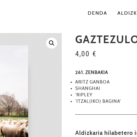
DENDA
ALDIZK
GAZTEZULO
4,00
€
261. ZENBAKIA
ARITZ GANBOA
SHANGHAI
‘RIPLEY
‘ITZAL(IKO) BAGINA’
––––––––––––––––––––––
Aldizkaria hilabetero 