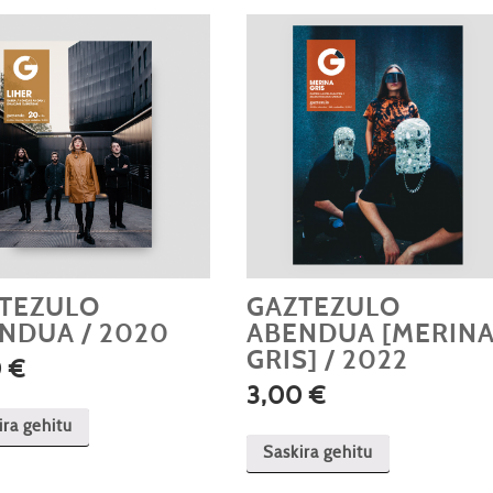
TEZULO
GAZTEZULO
NDUA / 2020
ABENDUA [MERIN
GRIS] / 2022
0
€
3,00
€
ira gehitu
Saskira gehitu