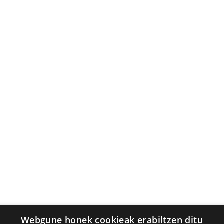
Webgune honek cookieak erabiltzen ditu