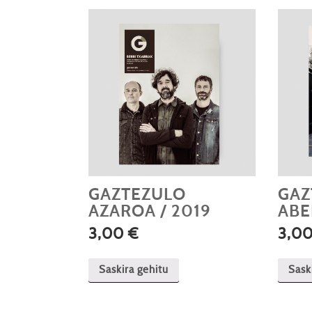
GAZTEZULO
GAZ
AZAROA / 2019
ABE
3,00
€
3,0
Saskira gehitu
Sask