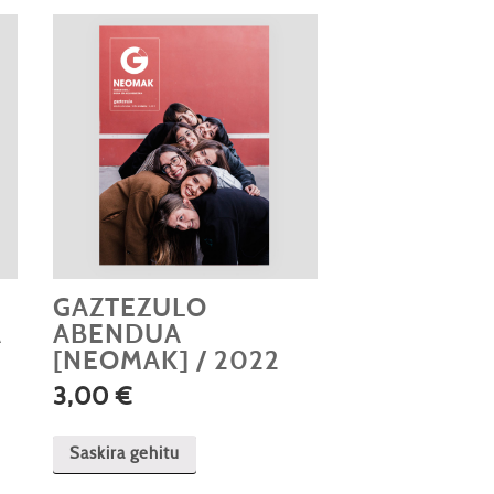
GAZTEZULO
A
ABENDUA
[NEOMAK] / 2022
3,00
€
Saskira gehitu