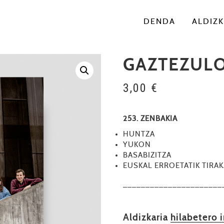
DENDA
ALDIZK
GAZTEZULO 
3,00
€
253. ZENBAKIA
HUNTZA
YUKON
BASABIZITZA
EUSKAL ERROETATIK TIRA
––––––––––––––––––––––
Aldizkaria
hilabetero 