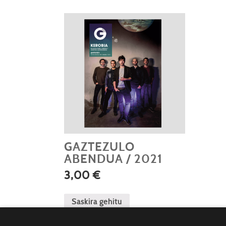
GAZTEZULO
ABENDUA / 2021
3,00
€
Saskira gehitu