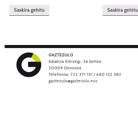
Saskira gehitu
Saskira gehitu
GAZTEZULO
Katalina Eleizegi, 36 behea
20009 Donostia
Telefonoa: 722 371 151 / 640 122 382
gaztezulo@gaztezulo.eus