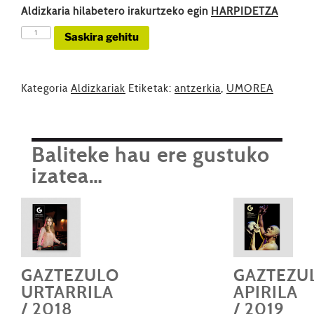
Aldizkaria hilabetero irakurtzeko egin
HARPIDETZA
GAZTEZULO
Saskira gehitu
URRIA
/
2021
Kategoria
Aldizkariak
Etiketak:
antzerkia
,
UMOREA
/
AITZIBER
GARMENDIA
kantitatea
Baliteke hau ere gustuko
izatea…
GAZTEZULO
GAZTEZU
URTARRILA
APIRILA
/ 2018
/ 2019