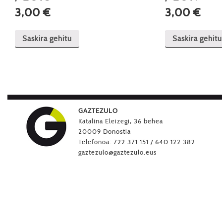
3,00
€
3,00
€
Saskira gehitu
Saskira gehitu
GAZTEZULO
Katalina Eleizegi, 36 behea
20009 Donostia
Telefonoa: 722 371 151 / 640 122 382
gaztezulo@gaztezulo.eus