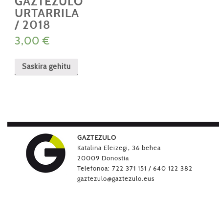
GAZTEZULO
URTARRILA
/ 2018
3,00
€
Saskira gehitu
GAZTEZULO
Katalina Eleizegi, 36 behea
20009 Donostia
Telefonoa: 722 371 151 / 640 122 382
gaztezulo@gaztezulo.eus