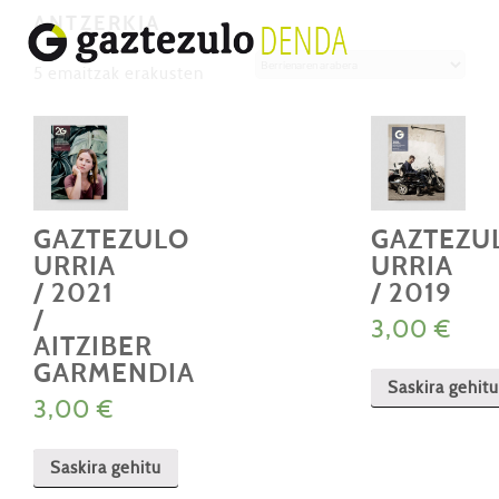
ANTZERKIA
Berrienaren
5 emaitzak erakusten
arabera
GAZTEZULO
GAZTEZU
URRIA
URRIA
/ 2021
/ 2019
/
3,00
€
AITZIBER
GARMENDIA
Saskira gehitu
3,00
€
Saskira gehitu