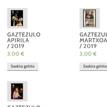
GAZTEZULO
GAZTEZU
APIRILA
MARTXO
/ 2019
/ 2019
3,00
€
3,00
€
Saskira gehitu
Saskira gehitu