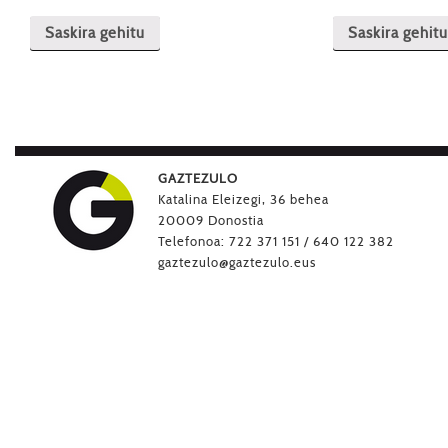
Saskira gehitu
Saskira gehitu
GAZTEZULO
Katalina Eleizegi, 36 behea
20009 Donostia
Telefonoa: 722 371 151 / 640 122 382
gaztezulo@gaztezulo.eus