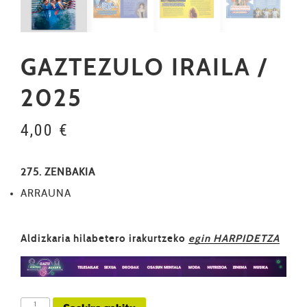
GAZTEZULO IRAILA /
2025
4,00
€
275. ZENBAKIA
ARRAUNA
Aldizkaria hilabetero irakurtzeko
egin HARPIDETZA
GAZTEZULO