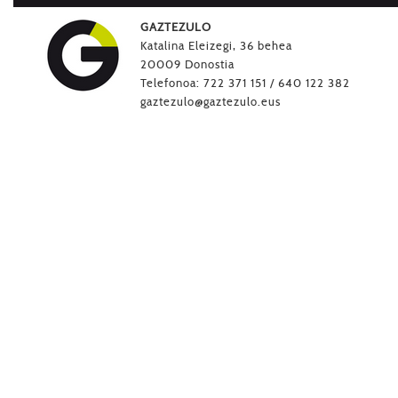
GAZTEZULO
Katalina Eleizegi, 36 behea
20009 Donostia
Telefonoa: 722 371 151 / 640 122 382
gaztezulo@gaztezulo.eus