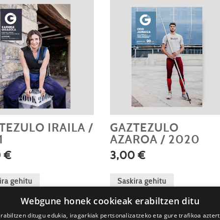
TEZULO IRAILA /
GAZTEZULO
1
AZAROA / 2020
0
€
3,00
€
ira gehitu
Saskira gehitu
Webgune honek cookieak erabiltzen ditu
rabiltzen ditugu edukia, iragarkiak pertsonalizatzeko eta gure trafikoa azter