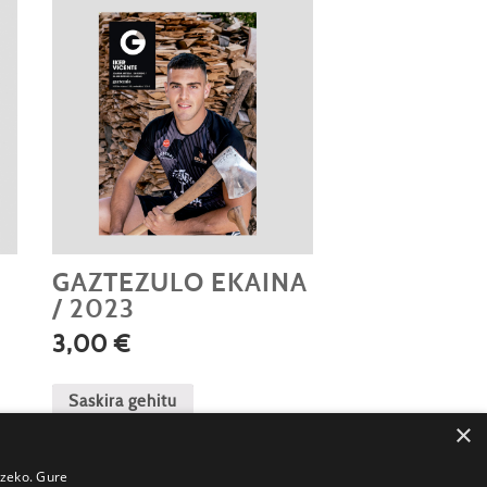
GAZTEZULO EKAINA
/ 2023
3,00
€
Saskira gehitu
×
tzeko. Gure