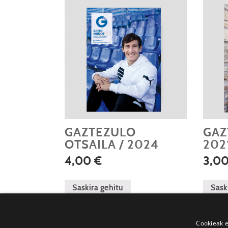
GAZTEZULO
GAZ
OTSAILA / 2024
202
4,00
€
3,0
Saskira gehitu
Sask
Cookieak e