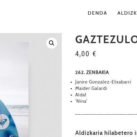
DENDA
ALDIZK
GAZTEZULO
4,00
€
262. ZENBAKIA
Janire Gonzalez-Etxabarri
Maider Galardi
Alda!
‘Nina’
––––––––––––––––––––––
Aldizkaria hilabetero 