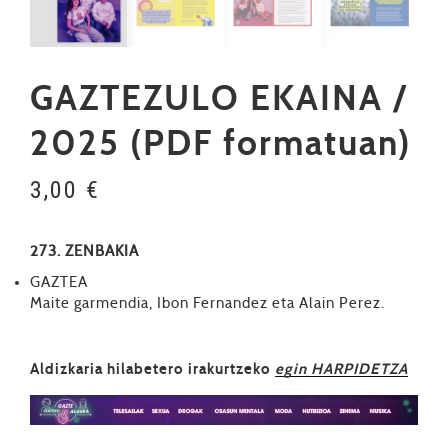
GAZTEZULO EKAINA /
2025 (PDF formatuan)
3,00
€
273. ZENBAKIA
GAZTEA
Maite garmendia, Ibon Fernandez eta Alain Perez.
Aldizkaria hilabetero irakurtzeko
egin HARPIDETZA