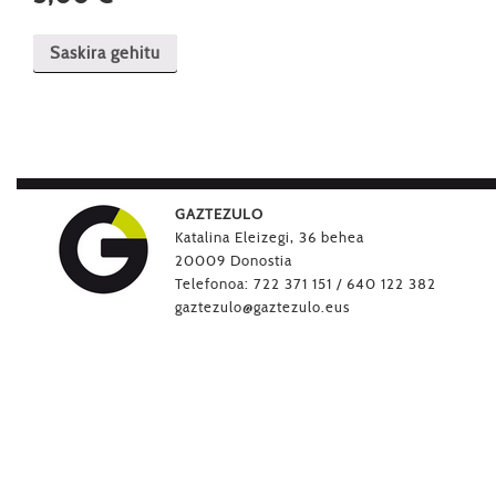
Saskira gehitu
GAZTEZULO
Katalina Eleizegi, 36 behea
20009 Donostia
Telefonoa: 722 371 151 / 640 122 382
gaztezulo@gaztezulo.eus