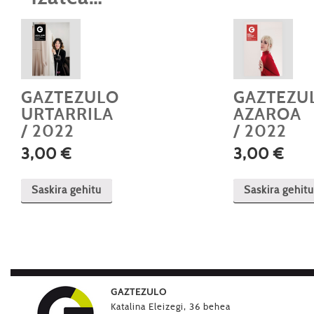
GAZTEZULO
GAZTEZU
URTARRILA
AZAROA
/ 2022
/ 2022
3,00
€
3,00
€
Saskira gehitu
Saskira gehitu
GAZTEZULO
Katalina Eleizegi, 36 behea