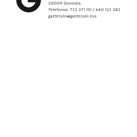
20009 Donostia
Telefonoa: 722 371 151 / 640 122 382
gaztezulo@gaztezulo.eus