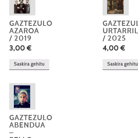
GAZTEZULO
GAZTEZU
AZAROA
URTARRI
/ 2019
/ 2025
3,00
€
4,00
€
Saskira gehitu
Saskira gehitu
GAZTEZULO
ABENDUA
–