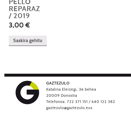
PELLO
REPARAZ
/ 2019
3,00
€
Saskira gehitu
GAZTEZULO
Katalina Eleizegi, 36 behea
20009 Donostia
Telefonoa: 722 371 151 / 640 122 382
gaztezulo@gaztezulo.eus