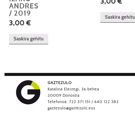
3,00
€
ANDRES
/ 2019
Saskira gehitu
3,00
€
Saskira gehitu
GAZTEZULO
Katalina Eleizegi, 36 behea
20009 Donostia
Telefonoa: 722 371 151 / 640 122 382
gaztezulo@gaztezulo.eus