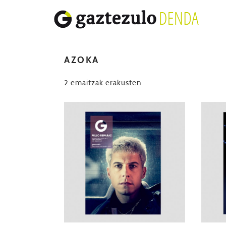
AZOKA
Berrienaren
2 emaitzak erakusten
arabera