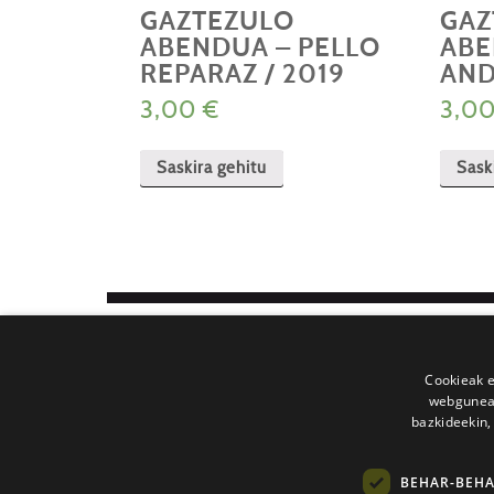
GAZTEZULO
GAZ
ABENDUA – PELLO
ABE
REPARAZ / 2019
AND
3,00
€
3,0
Saskira gehitu
Sask
GAZTEZULO
Katalina Eleizegi, 36 behea
20009 Donostia
Cookieak e
webgunear
Telefonoa: 722 371 151 / 640 12
bazkideekin,
gaztezulo@gaztezulo.eus
BEHAR-BEH