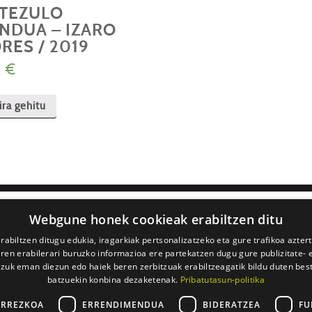
TEZULO
NDUA – IZARO
RES / 2019
0
€
ira gehitu
Webgune honek cookieak erabiltzen ditu
rabiltzen ditugu edukia, iragarkiak pertsonalizatzeko eta gure trafikoa azter
en erabilerari buruzko informazioa ere partekatzen dugu gure publizitate- et
2 382
 zuk eman diezun edo haiek beren zerbitzuak erabiltzeagatik bildu duten bes
batzuekin konbina dezaketenak.
Pribatutasun-politika
ARREZKOA
ERRENDIMENDUA
BIDERATZEA
FU