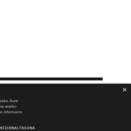
×
tzeko. Gure
a analisi-
te informazio
NTZIONALTASUNA