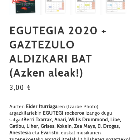
EGUTEGIA 2020 +
GAZTEZULO
ALDIZKARI BAT
(Azken aleak!)
3,00
€
Aurten
Eider Iturriaga
ren (
Izarbe Photo
)
argazkilariekin
EGUTEGI rockeroa
izango dugu
salgai!
Berri Txarrak, Anari, Willis Drummond, Libe,
Gatibu, Liher, Grises, Kokein, Zea Mays, El Drogas,
Anestesia
eta
Evaristo
; euskal musikarien
zuzenekoetako argazki itzelak 12 hilabetez gozatzeko!