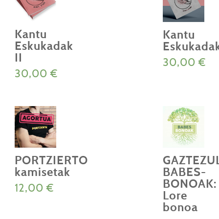
Kantu
Kantu
Eskukadak
Eskukada
II
30,00
€
30,00
€
PORTZIERTO
GAZTEZU
kamisetak
BABES-
BONOAK:
12,00
€
Lore
Produktu
bonoa
honek