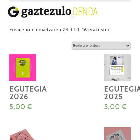
Mertxandising
Berrienaren
Emaitzaren emaitzaren 24-tik 1–16 erakusten
arabera
EGUTEGIA
EGUTEGI
2026
2025
5,00
€
5,00
€