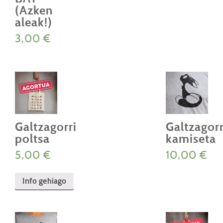
(Azken
aleak!)
3,00
€
Galtzagorri
Galtzagorr
poltsa
kamiseta
5,00
€
10,00
€
Produktu
honek
Info gehiago
aldaera
anitz
ditu.
Aukera