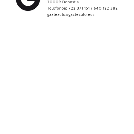
20009 Donostia
Telefonoa: 722 371 151 / 640 122 382
gaztezulo@gaztezulo.eus