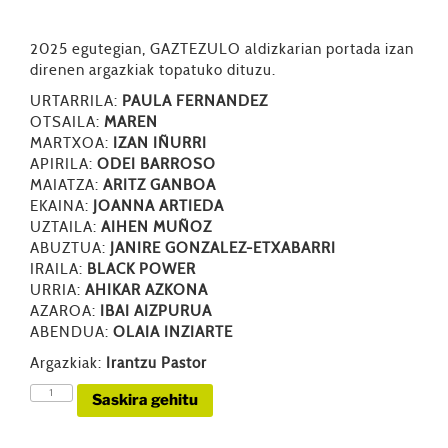
2025 egutegian, GAZTEZULO aldizkarian portada izan
direnen argazkiak topatuko dituzu.
URTARRILA:
PAULA FERNANDEZ
OTSAILA:
MAREN
MARTXOA:
IZAN IÑURRI
APIRILA:
ODEI BARROSO
MAIATZA:
ARITZ GANBOA
EKAINA:
JOANNA ARTIEDA
UZTAILA:
AIHEN MUÑOZ
ABUZTUA:
JANIRE GONZALEZ-ETXABARRI
IRAILA:
BLACK POWER
URRIA:
AHIKAR AZKONA
AZAROA:
IBAI AIZPURUA
ABENDUA:
OLAIA INZIARTE
Argazkiak:
Irantzu Pastor
EGUTEGIA
Saskira gehitu
2025
kantitatea