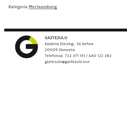
Kategoria
Mertxandising
GAZTEZULO
Katalina Eleizegi, 36 behea
20009 Donostia
Telefonoa: 722 371 151 / 640 122 382
gaztezulo@gaztezulo.eus