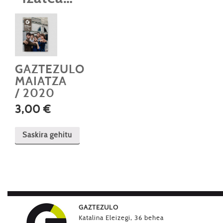
GAZTEZULO
MAIATZA
/ 2020
3,00
€
Saskira gehitu
GAZTEZULO
Katalina Eleizegi, 36 behea