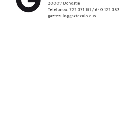
20009 Donostia
Telefonoa: 722 371 151 / 640 122 382
gaztezulo@gaztezulo.eus