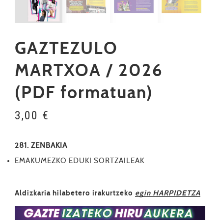
GAZTEZULO
MARTXOA / 2026
(PDF formatuan)
3,00
€
281. ZENBAKIA
EMAKUMEZKO EDUKI SORTZAILEAK
Aldizkaria hilabetero irakurtzeko
egin HARPIDETZA