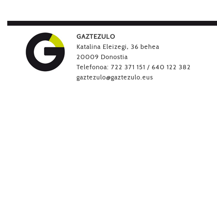
GAZTEZULO
Katalina Eleizegi, 36 behea
20009 Donostia
Telefonoa: 722 371 151 / 640 122 382
gaztezulo@gaztezulo.eus