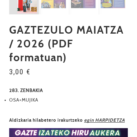
GAZTEZULO MAIATZA
/ 2026 (PDF
formatuan)
3,00
€
283. ZENBAKIA
OSA+MUJIKA
Aldizkaria hilabetero irakurtzeko
egin HARPIDETZA