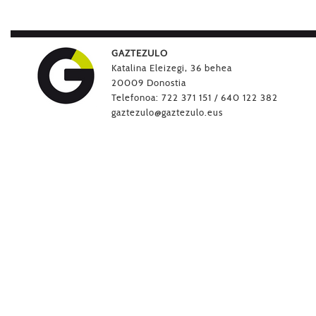
GAZTEZULO
Katalina Eleizegi, 36 behea
20009 Donostia
Telefonoa: 722 371 151 / 640 122 382
gaztezulo@gaztezulo.eus