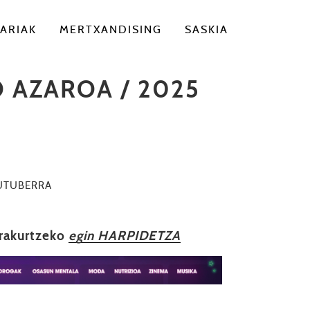
ARIAK
MERTXANDISING
SASKIA
 AZAROA / 2025
UTUBERRA
irakurtzeko
egin HARPIDETZA