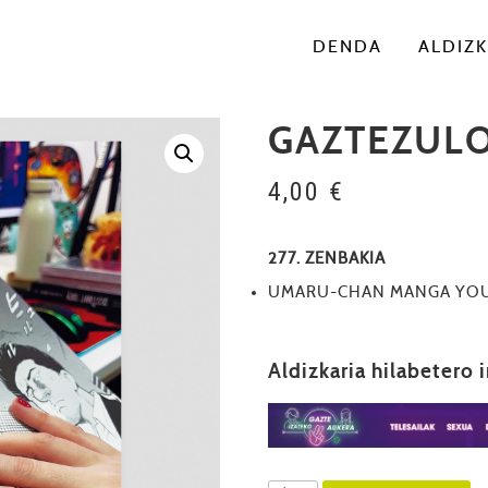
DENDA
ALDIZK
GAZTEZULO
4,00
€
277. ZENBAKIA
UMARU-CHAN MANGA YO
Aldizkaria hilabetero 