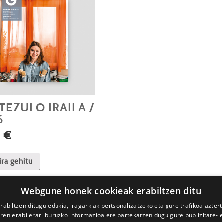
TEZULO IRAILA /
6
0
€
ira gehitu
Webgune honek cookieak erabiltzen ditu
rabiltzen ditugu edukia, iragarkiak pertsonalizatzeko eta gure trafikoa azter
en erabilerari buruzko informazioa ere partekatzen dugu gure publizitate- et