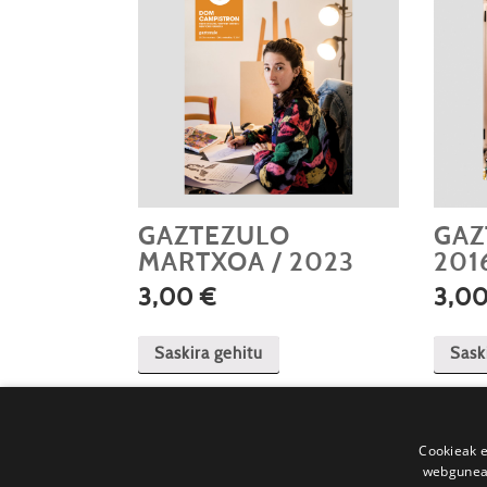
GAZTEZULO
GAZ
MARTXOA / 2023
201
3,00
€
3,0
Saskira gehitu
Sask
Cookieak e
webgunear