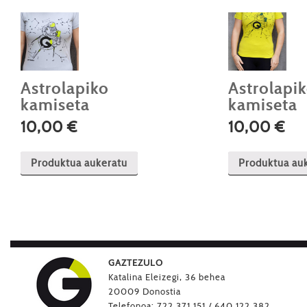
Astrolapiko
Astrolapi
kamiseta
kamiseta
10,00
€
10,00
€
Produktua aukeratu
Produktua au
Produktu
Produktu
honek
honek
aldaera
aldaera
anitz
anitz
ditu.
ditu.
Aukera
Aukera
GAZTEZULO
produktu
produktu
Katalina Eleizegi, 36 behea
orrialdean
orrialdean
20009 Donostia
hautatu
hautatu
Telefonoa: 722 371 151 / 640 122 382