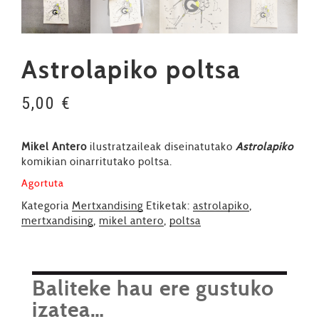
Astrolapiko poltsa
5,00
€
Mikel Antero
ilustratzaileak diseinatutako
Astrolapiko
komikian oinarritutako poltsa.
Agortuta
Kategoria
Mertxandising
Etiketak:
astrolapiko
,
mertxandising
,
mikel antero
,
poltsa
Baliteke hau ere gustuko
izatea…