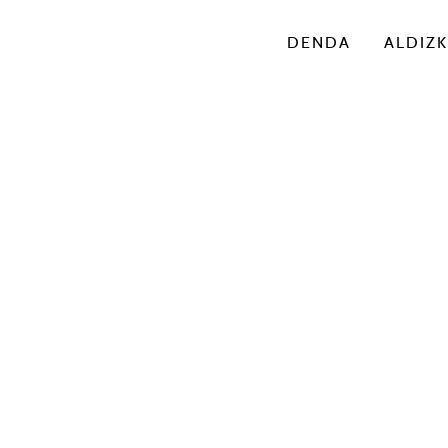
DENDA
ALDIZK