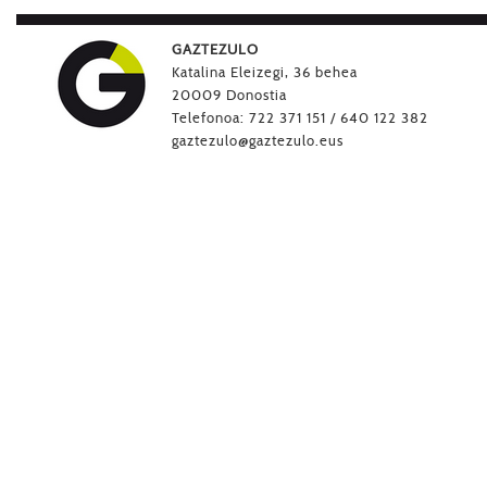
GAZTEZULO
Katalina Eleizegi, 36 behea
20009 Donostia
Telefonoa: 722 371 151 / 640 122 382
gaztezulo@gaztezulo.eus