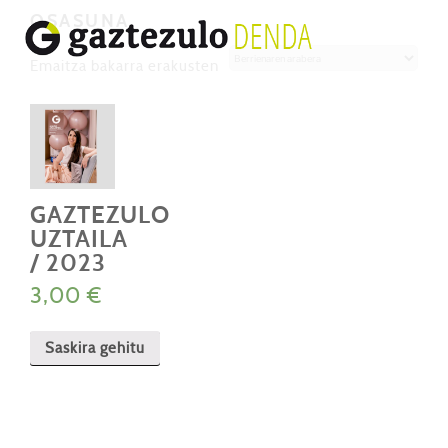
OSASUNA
Emaitza bakarra erakusten
GAZTEZULO
UZTAILA
/ 2023
3,00
€
Saskira gehitu