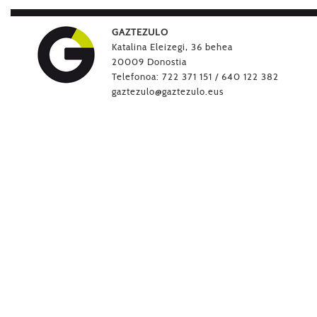
GAZTEZULO
Katalina Eleizegi, 36 behea
20009 Donostia
Telefonoa: 722 371 151 / 640 122 382
gaztezulo@gaztezulo.eus