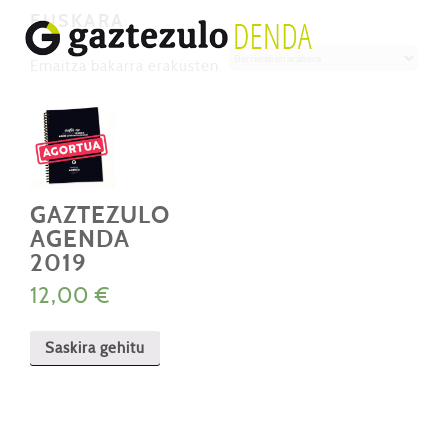
EUSKARA
Emaitza bakarra erakusten
GAZTEZULO
AGENDA
2019
12,00
€
Saskira gehitu