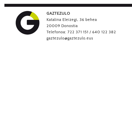
GAZTEZULO
Katalina Eleizegi, 36 behea
20009 Donostia
Telefonoa: 722 371 151 / 640 122 382
gaztezulo@gaztezulo.eus