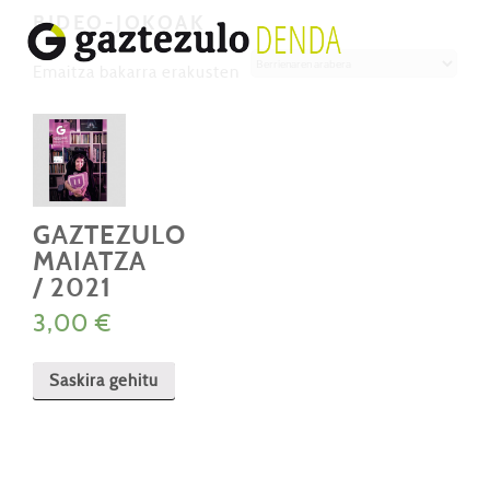
BIDEO-JOKOAK
Emaitza bakarra erakusten
GAZTEZULO
MAIATZA
/ 2021
3,00
€
Saskira gehitu