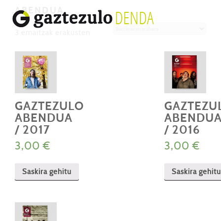
ABENDUA
Berrienaren
3 emaitzak erakusten
arabera
GAZTEZULO
GAZTEZU
ABENDUA
ABENDU
/ 2017
/ 2016
3,00
€
3,00
€
Saskira gehitu
Saskira gehitu