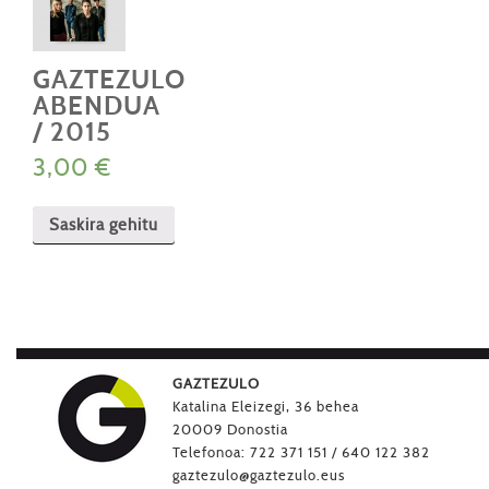
GAZTEZULO
ABENDUA
/ 2015
3,00
€
Saskira gehitu
GAZTEZULO
Katalina Eleizegi, 36 behea
20009 Donostia
Telefonoa: 722 371 151 / 640 122 382
gaztezulo@gaztezulo.eus