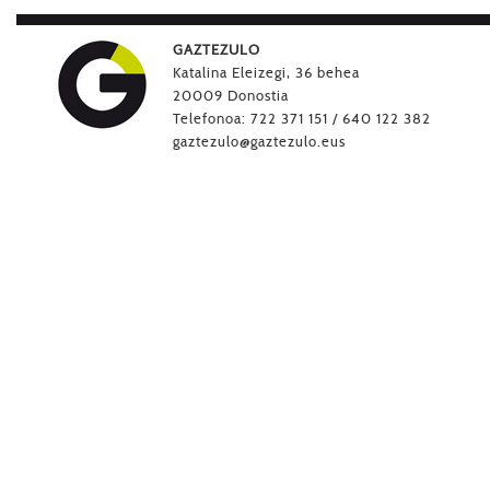
GAZTEZULO
Katalina Eleizegi, 36 behea
20009 Donostia
Telefonoa: 722 371 151 / 640 122 382
gaztezulo@gaztezulo.eus