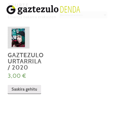
20URTE
Emaitza bakarra erakusten
GAZTEZULO
URTARRILA
/ 2020
3,00
€
Saskira gehitu